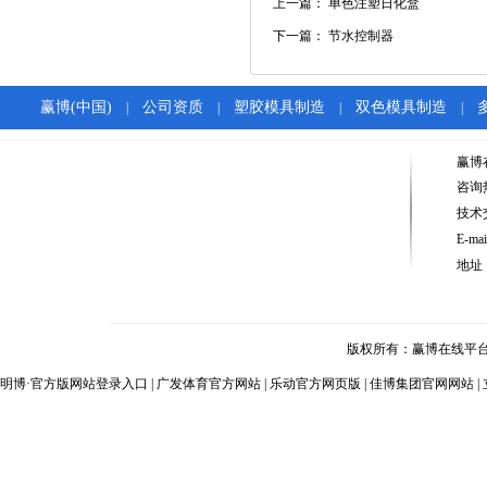
上一篇：
单色注塑日化盒
下一篇：
节水控制器
赢博(中国)
公司资质
塑胶模具制造
双色模具制造
|
|
|
|
赢博
咨询热
技术交
E-ma
地址
版权所有：赢博在线
明博·官方版网站登录入口
|
广发体育官方网站
|
乐动官方网页版
|
佳博集团官网网站
|