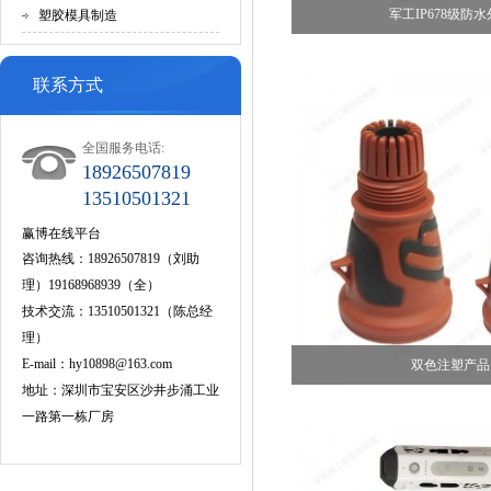
军工IP678级防
塑胶模具制造
联系方式
全国服务电话:
18926507819
13510501321
赢博在线平台
咨询热线：18926507819（刘助
理）19168968939（全）
技术交流：13510501321（陈总经
理）
E-mail：hy10898@163.com
双色注塑产品
地址：深圳市宝安区沙井步涌工业
一路第一栋厂房